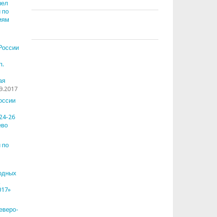
шел
 по
иям
России
п.
ая
9.2017
оссии
24-26
ево
 по
одных
017»
еверо-