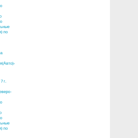
о
о
о
льные
) по
на
(Авто)».
7 г.
еверо-
о
о
о
льные
) по