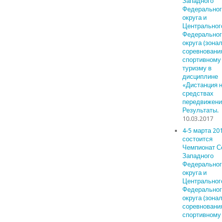
Западного
Федеральног
округа и
Центральног
Федеральног
округа (зона
соревнования
спортивному
туризму в
дисциплине
«Дистанция 
средствах
передвижения
Результаты.
10.03.2017
4-5 марта 201
состоится
Чемпионат С
Западного
Федеральног
округа и
Центральног
Федеральног
округа (зона
соревнования
спортивному